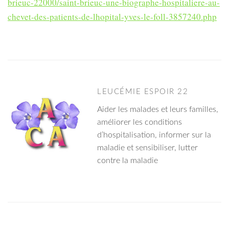
brieuc-22000/saint-brieuc-une-biographe-hospitaliere-au-
chevet-des-patients-de-lhopital-yves-le-foll-3857240.php
LEUCÉMIE ESPOIR 22
Aider les malades et leurs familles,
améliorer les conditions
d’hospitalisation, informer sur la
maladie et sensibiliser, lutter
contre la maladie