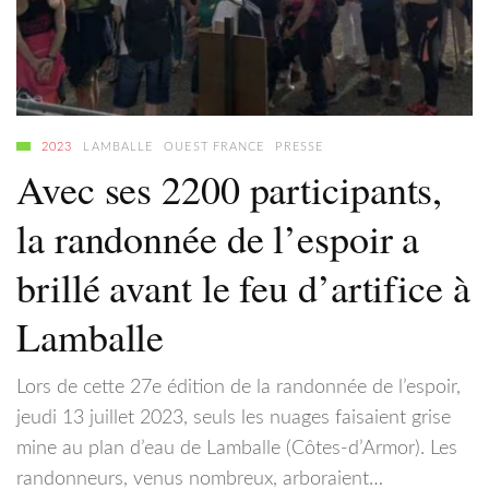
2023
LAMBALLE
OUEST FRANCE
PRESSE
Avec ses 2200 participants,
la randonnée de l’espoir a
brillé avant le feu d’artifice à
Lamballe
Lors de cette 27e édition de la randonnée de l’espoir,
jeudi 13 juillet 2023, seuls les nuages faisaient grise
mine au plan d’eau de Lamballe (Côtes-d’Armor). Les
randonneurs, venus nombreux, arboraient…