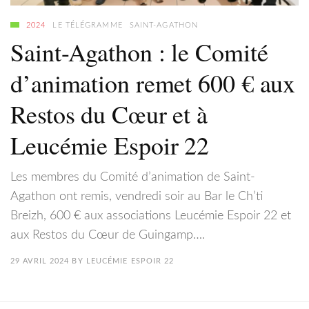
2024
LE TÉLÉGRAMME
SAINT-AGATHON
Saint-Agathon : le Comité
d’animation remet 600 € aux
Restos du Cœur et à
Leucémie Espoir 22
Les membres du Comité d’animation de Saint-
Agathon ont remis, vendredi soir au Bar le Ch’ti
Breizh, 600 € aux associations Leucémie Espoir 22 et
aux Restos du Cœur de Guingamp….
29 AVRIL 2024
BY
LEUCÉMIE ESPOIR 22