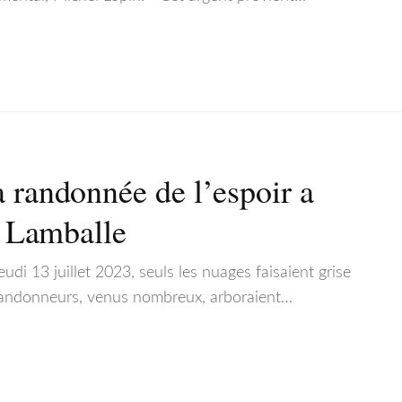
a randonnée de l’espoir a
 à Lamballe
eudi 13 juillet 2023, seuls les nuages faisaient grise
 randonneurs, venus nombreux, arboraient…