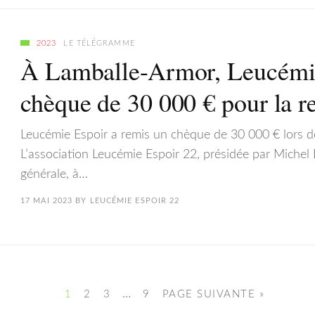
2023
LE TÉLÉGRAMME
À Lamballe-Armor, Leucémie
chèque de 30 000 € pour la r
Leucémie Espoir a remis un chèque de 30 000 € lors d
L’association Leucémie Espoir 22, présidée par Michel
générale, à…
17 MAI 2023
BY
LEUCÉMIE ESPOIR 22
…
1
2
3
9
PAGE SUIVANTE »