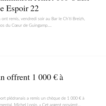
e Espoir 22
t remis, vendredi soir au Bar le Ch’ti Breizh,
estos du Cœur de Guingamp….
n offrent 1 000 € à
sport plédranais a remis un chèque de 1 000 € à
mental, Michel Lopin. « Cet argent provient…