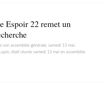
 Espoir 22 remet un
echerche
e son assemblée générale, samedi 13 mai.
 Lopin, était réunie samedi 13 mai en assemblée